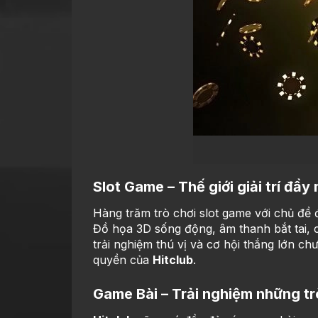
Slot Game – Thế giới giải trí đầy
Hàng trăm trò chơi slot game với chủ đề 
Đồ họa 3D sống động, âm thanh bắt tai, 
trải nghiệm thú vị và cơ hội thắng lớn c
quyền của
Hitclub
.
Game Bài – Trải nghiệm những tr