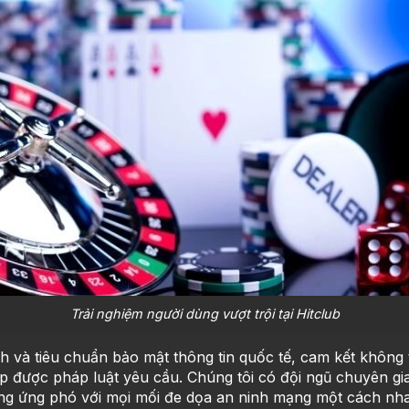
Trải nghiệm người dùng vượt trội tại Hitclub
 và tiêu chuẩn bảo mật thông tin quốc tế, cam kết không t
p được pháp luật yêu cầu. Chúng tôi có đội ngũ chuyên gi
àng ứng phó với mọi mối đe dọa an ninh mạng một cách nh