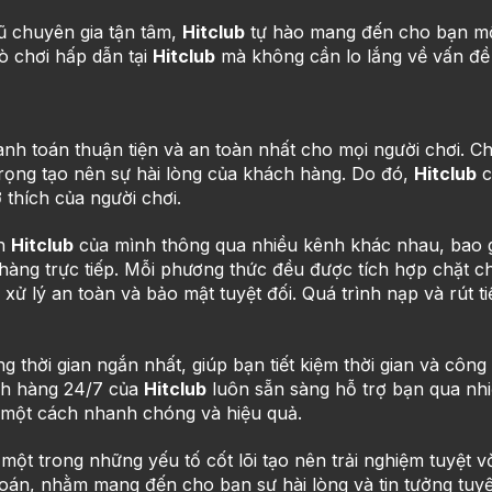
ũ chuyên gia tận tâm,
Hitclub
tự hào mang đến cho bạn mộ
ò chơi hấp dẫn tại
Hitclub
mà không cần lo lắng về vấn đề 
h toán thuận tiện và an toàn nhất cho mọi người chơi. Chú
rọng tạo nên sự hài lòng của khách hàng. Do đó,
Hitclub
c
thích của người chơi.
ản
Hitclub
của mình thông qua nhiều kênh khác nhau, bao gồ
àng trực tiếp. Mỗi phương thức đều được tích hợp chặt chẽ
xử lý an toàn và bảo mật tuyệt đối.
Quá trình nạp và rút ti
ng thời gian ngắn nhất, giúp bạn tiết kiệm thời gian và cô
ách hàng 24/7 của
Hitclub
luôn sẵn sàng hỗ trợ bạn qua nhiề
ề một cách nhanh chóng và hiệu quả.
 một trong những yếu tố cốt lõi tạo nên trải nghiệm tuyệt vờ
án, nhằm mang đến cho bạn sự hài lòng và tin tưởng tuyệt 