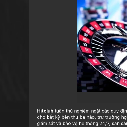
Hitclub
tuân thủ nghiêm ngặt các quy định
cho bất kỳ bên thứ ba nào, trừ trường hợ
giám sát và bảo vệ hệ thống 24/7, sẵn s