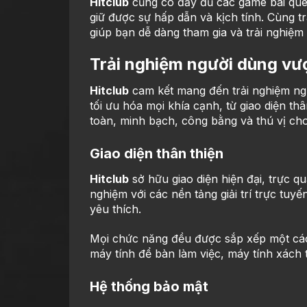
Hitclub
cũng có đầy đủ các game bài quen
giữ được sự hấp dẫn và kịch tính. Cùng tr
giúp bạn dễ dàng tham gia và trải nghiệm
Trải nghiệm người dùng vượt
Hitclub
cam kết mang đến trải nghiệm ngư
tối ưu hóa mọi khía cạnh, từ giao diện th
toàn, minh bạch, công bằng và thú vị cho 
Giao diện thân thiện
Hitclub
sở hữu giao diện hiện đại, trực q
nghiệm với các nền tảng giải trí trực tuyế
yêu thích.
Mọi chức năng đều được sắp xếp một cách 
máy tính để bàn làm việc, máy tính xách 
Hệ thống bảo mật