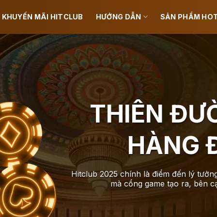
KHUYẾN MÃI HITCLUB
HƯỚNG DẪN
SẢN PHẨM HO
THIÊN ĐƯ
HÀNG 
Hitclub 2025 chính là điểm đến lý tưởn
mà cổng game tạo ra, bên cạn