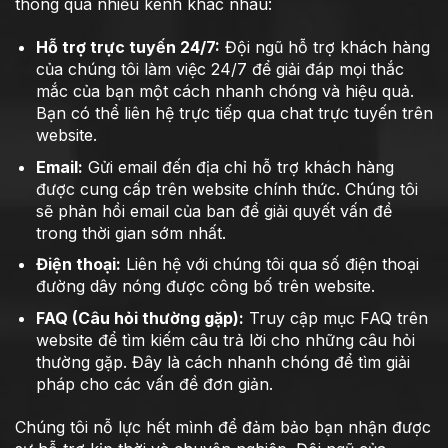
thông qua nhiều kênh khác nhau:
Hỗ trợ trực tuyến 24/7:
Đội ngũ hỗ trợ khách hàng
của chúng tôi làm việc 24/7 để giải đáp mọi thắc
mắc của bạn một cách nhanh chóng và hiệu quả.
Bạn có thể liên hệ trực tiếp qua chat trực tuyến trên
website.
Email:
Gửi email đến địa chỉ hỗ trợ khách hàng
được cung cấp trên website chính thức. Chúng tôi
sẽ phản hồi email của ban để giải quyết vấn đề
trong thời gian sớm nhất.
Điện thoại:
Liên hệ với chúng tôi qua số điện thoại
đường dây nóng được công bố trên website.
FAQ (Câu hỏi thường gặp):
Truy cập mục FAQ trên
website để tìm kiếm câu trả lời cho những câu hỏi
thường gặp. Đây là cách nhanh chóng để tìm giải
pháp cho các vấn đề đơn giản.
Chúng tôi nỗ lực hết mình để đảm bảo bạn nhận được