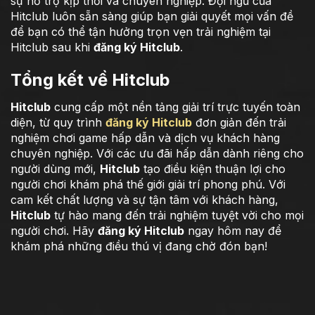
sự hỗ trợ kịp thời và chuyên nghiệp. Đội ngũ của
Hitclub luôn sẵn sàng giúp bạn giải quyết mọi vấn đề
để bạn có thể tận hưởng trọn vẹn trải nghiệm tại
Hitclub sau khi
đăng ký Hitclub
.
Tổng kết về Hitclub
Hitclub
cung cấp một nền tảng giải trí trực tuyến toàn
diện, từ quy trình
đăng ký Hitclub
đơn giản đến trải
nghiệm chơi game hấp dẫn và dịch vụ khách hàng
chuyên nghiệp. Với các ưu đãi hấp dẫn dành riêng cho
người dùng mới,
Hitclub
tạo điều kiện thuận lợi cho
người chơi khám phá thế giới giải trí phong phú. Với
cam kết chất lượng và sự tận tâm với khách hàng,
Hitclub
tự hào mang đến trải nghiệm tuyệt vời cho mọi
người chơi. Hãy
đăng ký Hitclub
ngay hôm nay để
khám phá những điều thú vị đang chờ đón bạn!