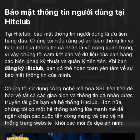
Bảo mật thông tin người dùng tại
Hitclub
Tại Hitclub, bảo mật thông tin người dùng là ưu tiên
hàng đầu. Chúng tôi hiểu rằng sự an toàn thông tin và
bảo mật của thông tin cá nhân là vô cùng quan trọng,
vì vậy chúng tôi cam kết bảo vệ dữ liệu của bạn bằng
các biện pháp kỹ thuật và quản lý tiên tiến. Khi bạn
đăng ký Hitclub
, bạn có thể hoàn toàn yên tâm về sự
bảo mật thông tin của mình.
Chúng tôi sử dụng công nghệ mã hóa SSL tiên tiến để
bảo vệ tất cả các giao dịch và thông tin cá nhân được
truyền tải giữa bạn và hệ thống Hitclub. Hơn nữa,
chúng tôi có một hệ thống tường lửa mạnh mẽ để
ngăn chặn các cuộc tấn công mạng và bảo vệ hệ
thống trang website khỏi các mối đe dọa an ninh.