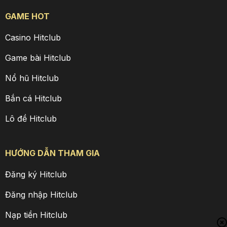
GAME HOT
Casino Hitclub
Game bài Hitclub
Nổ hũ Hitclub
Bắn cá Hitclub
Lô đề Hitclub
HƯỚNG DẪN THAM GIA
Đăng ký Hitclub
Đăng nhập Hitclub
Nạp tiền Hitclub