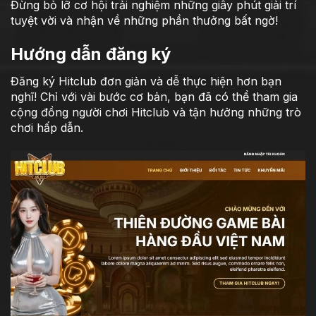
Đừng bỏ lỡ cơ hội trải nghiệm những giây phút giải trí
tuyệt vời và nhận về những phần thưởng bất ngờ!
Hướng dẫn đăng ký
Đăng ký Hitclub đơn giản và dễ thực hiện hơn bạn
nghĩ! Chỉ với vài bước cơ bản, bạn đã có thể tham gia
cộng đồng người chơi Hitclub và tận hưởng những trò
chơi hấp dẫn.