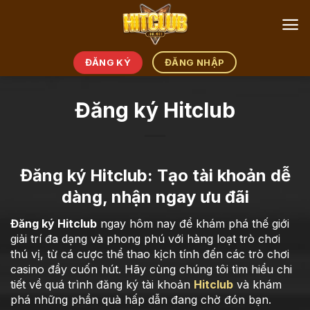
Chuyển
đến
nội
dung
ĐĂNG KÝ
ĐĂNG NHẬP
Đăng ký Hitclub
Đăng ký Hitclub: Tạo tài khoản dễ
dàng, nhận ngay ưu đãi
Đăng ký Hitclub
ngay hôm nay để khám phá thế giới
giải trí đa dạng và phong phú với hàng loạt trò chơi
thú vị, từ cá cược thể thao kịch tính đến các trò chơi
casino đầy cuốn hút. Hãy cùng chúng tôi tìm hiểu chi
tiết về quá trình đăng ký tài khoản
Hitclub
và khám
phá những phần quà hấp dẫn đang chờ đón bạn.