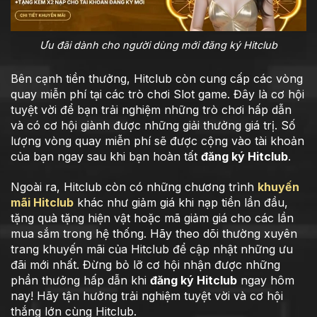
Ưu đãi dành cho người dùng mới đăng ký Hitclub
Bên cạnh tiền thưởng, Hitclub còn cung cấp các vòng
quay miễn phí tại các trò chơi Slot game. Đây là cơ hội
tuyệt vời để bạn trải nghiệm những trò chơi hấp dẫn
và có cơ hội giành được những giải thưởng giá trị. Số
lượng vòng quay miễn phí sẽ được cộng vào tài khoản
của bạn ngay sau khi bạn hoàn tất
đăng ký Hitclub
.
Ngoài ra, Hitclub còn có những chương trình
khuyến
mãi Hitclub
khác như giảm giá khi nạp tiền lần đầu,
tặng quà tặng hiện vật hoặc mã giảm giá cho các lần
mua sắm trong hệ thống. Hãy theo dõi thường xuyên
trang khuyến mãi của Hitclub để cập nhật những ưu
đãi mới nhất. Đừng bỏ lỡ cơ hội nhận được những
phần thưởng hấp dẫn khi
đăng ký Hitclub
ngay hôm
nay! Hãy tận hưởng trải nghiệm tuyệt vời và cơ hội
thắng lớn cùng Hitclub.